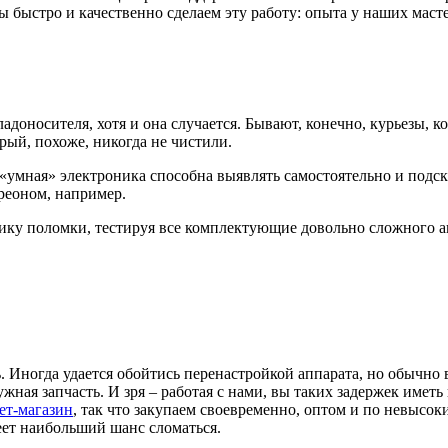
ы быстро и качественно сделаем эту работу: опыта у наших маст
адоносителя, хотя и она случается. Бывают, конечно, курьезы, 
рый, похоже, никогда не чистили.
 «умная» электроника способна выявлять самостоятельно и подс
реоном, например.
тику поломки, тестируя все комплектующие довольно сложного аг
. Иногда удается обойтись перенастройкой аппарата, но обычно
ужная запчасть. И зря – работая с нами, вы таких задержек иметь 
ет-магазин
, так что закупаем своевременно, оптом и по невысо
меет наибольший шанс сломаться.